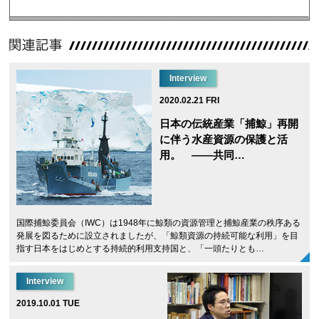
Interview
2020.02.21 FRI
日本の伝統産業「捕鯨」再開
に伴う水産資源の保護と活
用。 ——共同…
国際捕鯨委員会（IWC）は1948年に鯨類の資源管理と捕鯨産業の秩序ある
発展を図るために設立されましたが、「鯨類資源の持続可能な利用」を目
指す日本をはじめとする持続的利用支持国と、「一頭たりとも…
Interview
2019.10.01 TUE