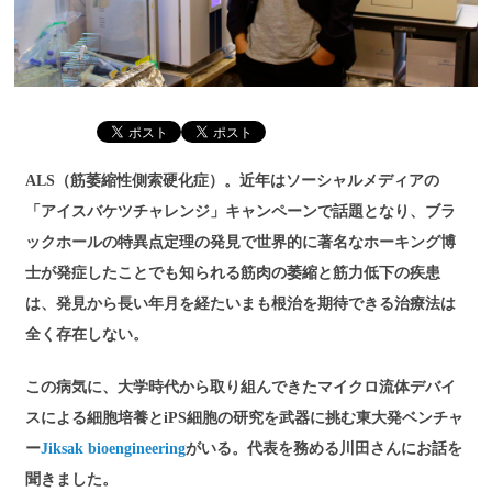
ALS（筋萎縮性側索硬化症）。近年はソーシャルメディアの
「アイスバケツチャレンジ」キャンペーンで話題となり、ブラ
ックホールの特異点定理の発見で世界的に著名なホーキング博
士が発症したことでも知られる筋肉の萎縮と筋力低下の疾患
は、発見から長い年月を経たいまも根治を期待できる治療法は
全く存在しない。
この病気に、大学時代から取り組んできたマイクロ流体デバイ
スによる細胞培養とiPS細胞の研究を武器に挑む東大発ベンチャ
ー
Jiksak bioengineering
がいる。代表を務める川田さんにお話を
聞きました。