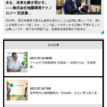
水を、未来を解き明かす。
——株式会社地圏環境テクノ
ロジー 田原康…
2018年、西日本豪雨で甚大な被害を受けたことは記憶に新しいです。雨に
よる地滑りがいつ起こるか、どこで起こりやすいかを正確に予測すること
は難しいです。地下水の問題では、高度経済成長期の汚染水が、…
次の記事
2017.07.24 MON
アぺルザ 代表取締役 石原誠 ― 目指すのは「生産材
購…
2017.07.18 TUE
音声時代の感情解析AI「Empath」が人に寄り添う未…