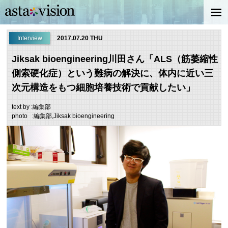
Interview
2017.07.20 THU
Jiksak bioengineering川田さん「ALS（筋萎縮性
側索硬化症）という難病の解決に、体内に近い三
次元構造をもつ細胞培養技術で貢献したい」
text by :編集部
photo :編集部,Jiksak bioengineering