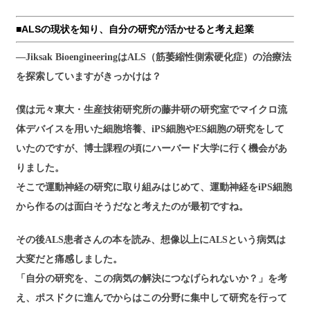
■ALSの現状を知り、自分の研究が活かせると考え起業
―Jiksak BioengineeringはALS（筋萎縮性側索硬化症）の治療法
を探索していますがきっかけは？
僕は元々東大・生産技術研究所の藤井研の研究室でマイクロ流
体デバイスを用いた細胞培養、iPS細胞やES細胞の研究をして
いたのですが、博士課程の頃にハーバード大学に行く機会があ
りました。
そこで運動神経の研究に取り組みはじめて、運動神経をiPS細胞
から作るのは面白そうだなと考えたのが最初ですね。
その後ALS患者さんの本を読み、想像以上にALSという病気は
大変だと痛感しました。
「自分の研究を、この病気の解決につなげられないか？」を考
え、ポスドクに進んでからはこの分野に集中して研究を行って