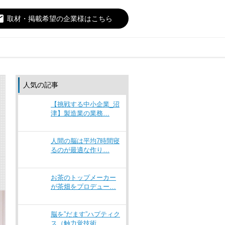
il
取材・掲載希望の企業様はこちら
人気の記事
【挑戦する中小企業_沼
津】製造業の業務…
人間の脳は平均7時間寝
るのが最適な作り…
お茶のトップメーカー
が茶畑をプロデュー…
脳を”だます”ハプティク
ス（触力覚技術…