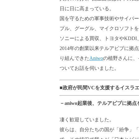
日に日に高まっている。
国を守るための軍事技術やサイバー
プル、グーグル、マイクロソフトを
ソニーによる買収、トヨタやKDD
2014年の創業以来テルアビブに
り組んできた
Aniwo
の植野さんに、
ついてお話を伺いました。
■政府が民間VCを支援するイスラ
－aniwo起業後、テルアビブに
凄く歓迎していました。
彼らは、自分たちの国が「紛争」「