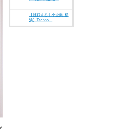
【挑戦する中小企業_横
浜】Techno…
が