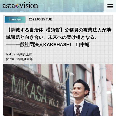
Interview
2021.05.25 TUE
【挑戦する自治体_横須賀】公務員の複業法人が地
域課題と向き合い、未来への架け橋となる。
――一般社団法人KAKEHASHI 山中靖
text by :嶋崎真太郎
photo :嶋崎真太郎