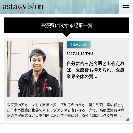
医療費に関する記事一覧
Interview
2017.11.16 THU
自分に合った名医と出会えれ
ば、医療費も抑えられ、医療
業界全体の質…
医療費の安さ、そして医療の質、平均寿命の長さ・新生児死亡率の低さな
ど日本の医療は世界でもトップクラスと言われる一方で、高額医療費や病
院の赤字経営など日本国内において医療に関する社会課題は多く存在…