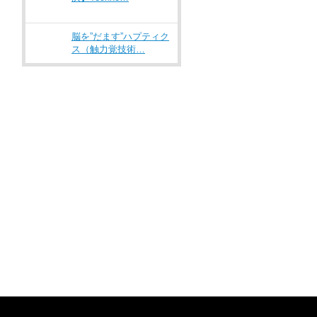
脳を”だます”ハプティク
ス（触力覚技術…