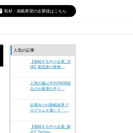
il
取材・掲載希望の企業様はこちら
人気の記事
【挑戦する中小企業_沼
津】製造業の業務…
人間の脳は平均7時間寝
るのが最適な作り…
企業向けの睡眠改善プ
ログラムを通じて「…
【挑戦する中小企業_横
浜】Techno…