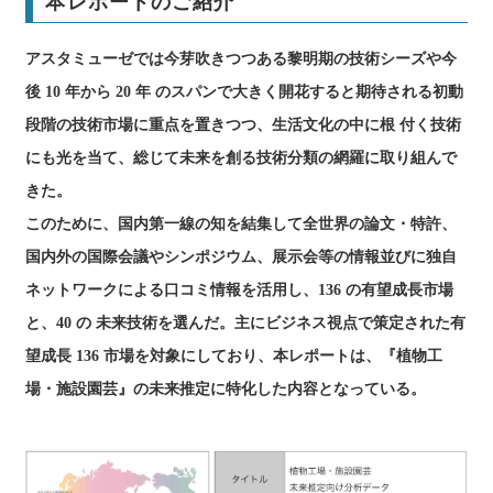
本レポートのご紹介
アスタミューゼでは今芽吹きつつある黎明期の技術シーズや今
後 10 年から 20 年 のスパンで大きく開花すると期待される初動
段階の技術市場に重点を置きつつ、生活文化の中に根 付く技術
にも光を当て、総じて未来を創る技術分類の網羅に取り組んで
きた。
このために、国内第一線の知を結集して全世界の論文・特許、
国内外の国際会議やシンポジウム、展示会等の情報並びに独自
ネットワークによる口コミ情報を活用し、136 の有望成長市場
と、40 の 未来技術を選んだ。主にビジネス視点で策定された有
望成長 136 市場を対象にしており、本レポートは、『植物工
場・施設園芸』の未来推定に特化した内容となっている。