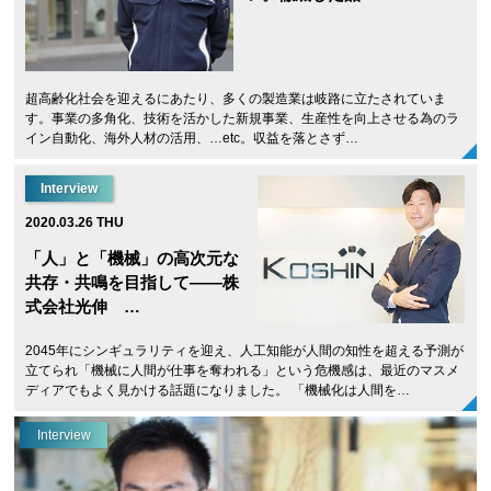
超高齢化社会を迎えるにあたり、多くの製造業は岐路に立たされていま
す。事業の多角化、技術を活かした新規事業、生産性を向上させる為のラ
イン自動化、海外人材の活用、…etc。収益を落とさず…
Interview
2020.03.26 THU
「人」と「機械」の高次元な
共存・共鳴を目指して——株
式会社光伸 …
2045年にシンギュラリティを迎え、人工知能が人間の知性を超える予測が
立てられ「機械に人間が仕事を奪われる」という危機感は、最近のマスメ
ディアでもよく見かける話題になりました。 「機械化は人間を…
Interview