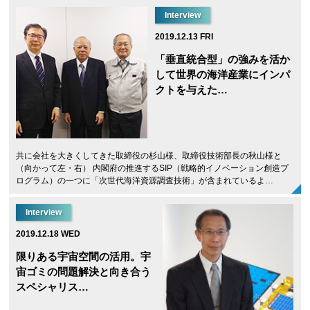
Interview
2019.12.13 FRI
「垂直統合型」の強みを活か
して世界の海洋産業にインパ
クトを与えた…
共に会社を大きくしてきた取締役の杉山様、取締役技術部長の秋山様と
（向かって左・右） 内閣府の推進するSIP（戦略的イノベーション創造プ
ログラム）の一つに「次世代海洋資源調査技術」が含まれているよ…
Interview
2019.12.18 WED
限りある宇宙空間の活用。宇
宙ゴミの問題解決と向き合う
スペシャリス…