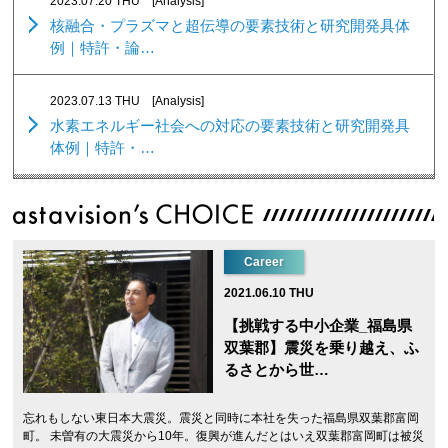
2023.07.20 THU
[Analysis]
核融合・プラズマと超伝導の要素技術と研究開発具体
例｜特許・論…
2023.07.13 THU
[Analysis]
水素エネルギー社会への対応の要素技術と研究開発具
体例｜特許・…
Career
2021.06.10 THU
【挑戦する中小企業_福島県
双葉郡】震災を乗り越え、ふ
るさとから世…
忘れもしない東日本大震災。震災と同時に本社を失った福島県双葉郡富岡
町。 未曽有の大震災から10年。復興が進んだとはいえ双葉郡富岡町は被災