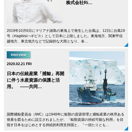
株式会社Ri…
2019年10月6日にマリアナ諸島の東海上で発生した台風は、12日に台風19
号（Hagibis/ハギビス）として日本に上陸しました。東海地方、関東甲信
越地方、東北地方などで記録的な大雨となり、各…
Interview
2020.02.21 FRI
日本の伝統産業「捕鯨」再開
に伴う水産資源の保護と活
用。 ——共同…
国際捕鯨委員会（IWC）は1948年に鯨類の資源管理と捕鯨産業の秩序ある
発展を図るために設立されましたが、「鯨類資源の持続可能な利用」を目
指す日本をはじめとする持続的利用支持国と、「一頭たりとも…