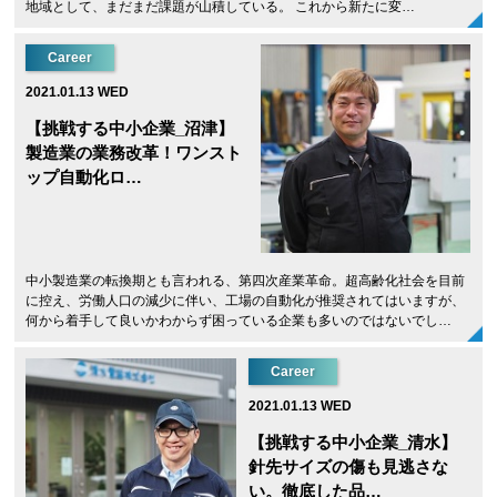
地域として、まだまだ課題が山積している。 これから新たに変…
Career
2021.01.13 WED
【挑戦する中小企業_沼津】
製造業の業務改革！ワンスト
ップ自動化ロ…
中小製造業の転換期とも言われる、第四次産業革命。超高齢化社会を目前
に控え、労働人口の減少に伴い、工場の自動化が推奨されてはいますが、
何から着手して良いかわからず困っている企業も多いのではないでし…
Career
2021.01.13 WED
【挑戦する中小企業_清水】
針先サイズの傷も見逃さな
い。徹底した品…