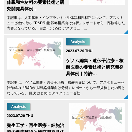
体親和性材料の要素技術と研
究開発具体例…
本記事は、人工臓器・インプラント・生体親和性材料について、アスタミ
ューゼ社作成の『R&D/知財戦略構築向け分析』レポートから一部抜粋した
内容となっている。 目次 はじめに アスタミュー…
Analysis
2023.07.20 THU
ゲノム編集・遺伝子治療・核
酸医薬の要素技術と研究開発
具体例｜特許…
本記事は、 ゲノム編集・遺伝子治療・核酸医薬について、アスタミューゼ
社作成の『R&D/知財戦略構築向け分析』レポートから一部抜粋した内容と
なっている。 目次 はじめに アスタミューゼ社…
Analysis
2023.07.20 THU
発生工学・再生医療・細胞治
療の要素技術と研究開発具体