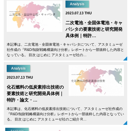
Analysis
2023.07.13 THU
二次電池・全固体電池・キャ
パシタの要素技術と研究開発
具体例｜特許…
本記事は、二次電池・全固体電池・キャパシタについて、アスタミューゼ
社作成の『R&D/知財戦略構築向け分析』レポートから一部抜粋した内容と
なっている。 目次 はじめに アスタミューゼ社の…
Analysis
2023.07.13 THU
化石燃料の低炭素排出技術の
要素技術と研究開発具体例｜
特許・論文・…
本記事は、化石燃料の低炭素排出技術について、アスタミューゼ社作成の
『R&D/知財戦略構築向け分析』レポートから一部抜粋した内容となってい
る。 目次 はじめに アスタミューゼ社のご紹介 R…