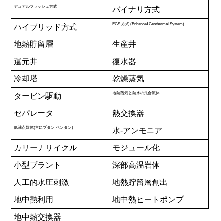
デュアルフラッシュ方式
バイナリ方式
EGS 方式 (Enhanced Geothermal System)
ハイブリッド方式
地熱貯留層
生産井
還元井
復水器
冷却塔
乾燥蒸気
地熱蒸気と熱水の混合流体
タービン駆動
セパレータ
熱交換器
低沸点媒体(主にブタン ペンタン)
水-アンモニア
カリーナサイクル
モジュール化
小型プラント
深部高温岩体
人工的水圧刺激
地熱貯留層創出
地中熱利用
地中熱ヒートポンプ
地中熱交換器