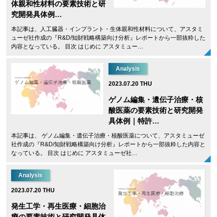
体親和性材料の要素技術と研
究開発具体例…
本記事は、人工臓器・インプラント・生体親和性材料について、アスタミ
ューゼ社作成の『R&D/知財戦略構築向け分析』レポートから一部抜粋した
内容となっている。 目次 はじめに アスタミュー…
Analysis
2023.07.20 THU
ゲノム編集・遺伝子治療・核
酸医薬の要素技術と研究開発
具体例｜特許…
本記事は、 ゲノム編集・遺伝子治療・核酸医薬について、アスタミューゼ
社作成の『R&D/知財戦略構築向け分析』レポートから一部抜粋した内容と
なっている。 目次 はじめに アスタミューゼ社…
Analysis
2023.07.20 THU
発生工学・再生医療・細胞治
療の要素技術と研究開発具体