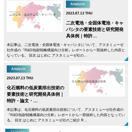
Analysis
2023.07.13 THU
二次電池・全固体電池・キャ
パシタの要素技術と研究開発
具体例｜特許…
本記事は、二次電池・全固体電池・キャパシタについて、アスタミューゼ
社作成の『R&D/知財戦略構築向け分析』レポートから一部抜粋した内容と
なっている。 目次 はじめに アスタミューゼ社の…
Analysis
2023.07.13 THU
化石燃料の低炭素排出技術の
要素技術と研究開発具体例｜
特許・論文・…
本記事は、化石燃料の低炭素排出技術について、アスタミューゼ社作成の
『R&D/知財戦略構築向け分析』レポートから一部抜粋した内容となってい
る。 目次 はじめに アスタミューゼ社のご紹介 R…