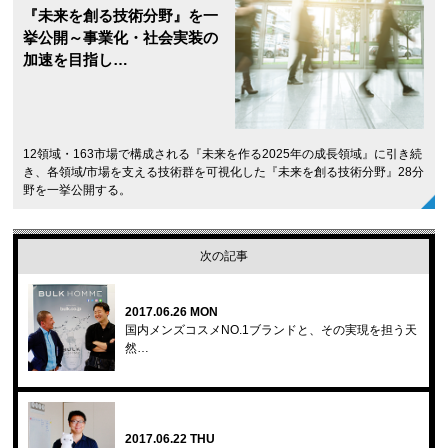
『未来を創る技術分野』を一
挙公開～事業化・社会実装の
加速を目指し…
12領域・163市場で構成される『未来を作る2025年の成長領域』に引き続
き、各領域/市場を支える技術群を可視化した『未来を創る技術分野』28分
野を一挙公開する。
次の記事
2017.06.26 MON
国内メンズコスメNO.1ブランドと、その実現を担う天
然…
2017.06.22 THU