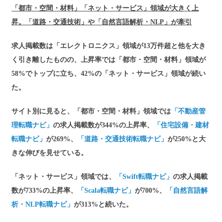
「都市・空間・材料」「ネット・サービス」領域が大きく上
昇。「道路・交通技術」や「自然言語解析・NLP」が牽引
求人掲載数は「エレクトロニクス」領域が13万件超と他を大き
く引き離したものの、上昇率では「都市・空間・材料」領域が
58%でトップに立ち、42%の「ネット・サービス」領域が続い
た。
サイト別に見ると、「都市・空間・材料」領域では
「不動産管
理転職ナビ」
の求人掲載数が344%の上昇率、
「住宅設備・建材
転職ナビ」
が269%、
「道路・交通技術転職ナビ」
が250%と大
きな伸びを見せている。
「ネット・サービス」領域では、
「Swift転職ナビ」
の求人掲載
数が733%の上昇率、
「Scala転職ナビ」
が700%、
「自然言語解
析・NLP転職ナビ」
が313%と続いた。