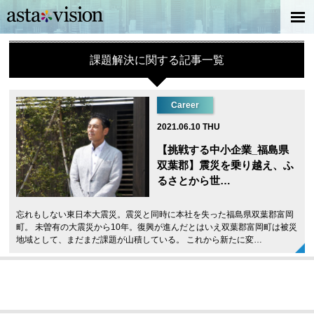
課題解決に関する記事一覧
Career
2021.06.10 THU
【挑戦する中小企業_福島県
双葉郡】震災を乗り越え、ふ
るさとから世…
忘れもしない東日本大震災。震災と同時に本社を失った福島県双葉郡富岡
町。 未曽有の大震災から10年。復興が進んだとはいえ双葉郡富岡町は被災
地域として、まだまだ課題が山積している。 これから新たに変…