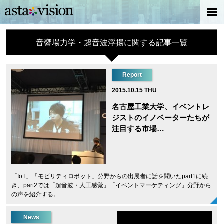
音響場力学・超音波浮揚に関する記事一覧
Report
2015.10.15 THU
名古屋工業大学、イベントレ
ジストのイノベーターたちが
注目する市場…
「IoT」「モビリティロボット」分野からの出展者に話を聞いたpart1に続
き、part2では「超音波・人工感覚」「イベントマーケティング」分野から
の声を紹介する。
News