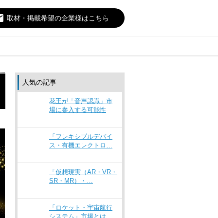
il
取材・掲載希望の企業様はこちら
人気の記事
花王が「音声認識」市
場に参入する可能性
「フレキシブルデバイ
ス・有機エレクトロ…
「仮想現実（AR・VR・
SR・MR）・…
「ロケット・宇宙航行
システム」市場とは…