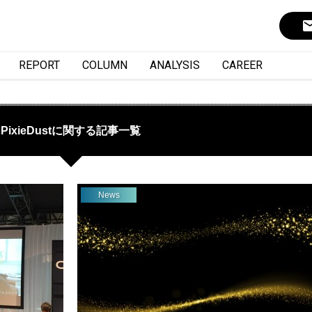
ema
REPORT
COLUMN
ANALYSIS
CAREER
PixieDustに関する記事一覧
News