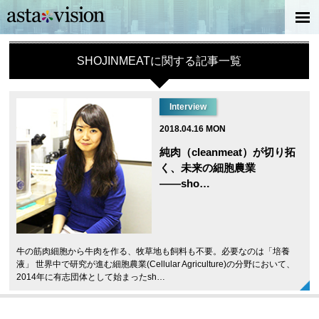
SHOJINMEATに関する記事一覧
Interview
2018.04.16 MON
純肉（cleanmeat）が切り拓
く、未来の細胞農業
――sho…
牛の筋肉細胞から牛肉を作る、牧草地も飼料も不要。必要なのは「培養
液」 世界中で研究が進む細胞農業(Cellular Agriculture)の分野において、
2014年に有志団体として始まったsh…