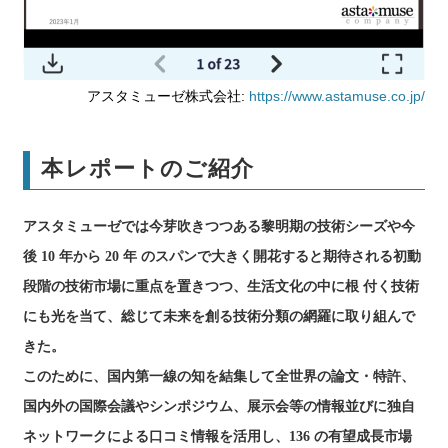
アスタミューゼ株式会社:
https://www.astamuse.co.jp/
本レポートのご紹介
アスタミューゼでは今芽吹きつつある黎明期の技術シーズや今
後 10 年から 20 年 のスパンで大きく開花すると期待される初動
段階の技術市場に重点を置きつつ、生活文化の中に根 付く技術
にも光を当て、総じて未来を創る技術分類の網羅に取り組んで
きた。
このために、国内第一線の知を結集して全世界の論文・特許、
国内外の国際会議やシンポジウム、展示会等の情報並びに独自
ネットワークによる口コミ情報を活用し、136 の有望成長市場