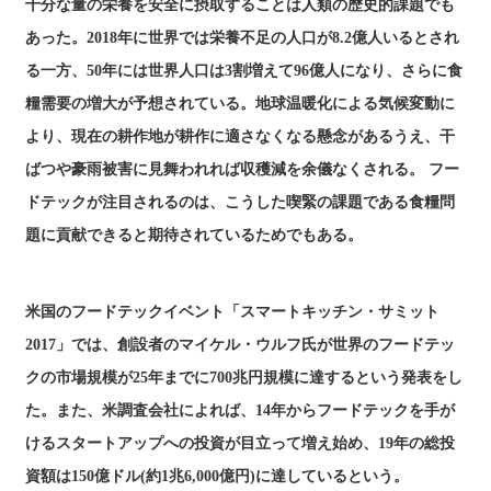
十分な量の栄養を安全に摂取することは人類の歴史的課題でも
あった。2018年に世界では栄養不足の人口が8.2億人いるとされ
る一方、50年には世界人口は3割増えて96億人になり、さらに食
糧需要の増大が予想されている。地球温暖化による気候変動に
より、現在の耕作地が耕作に適さなくなる懸念があるうえ、干
ばつや豪雨被害に見舞われれば収穫減を余儀なくされる。 フー
ドテックが注目されるのは、こうした喫緊の課題である食糧問
題に貢献できると期待されているためでもある。
米国のフードテックイベント「スマートキッチン・サミット
2017」では、創設者のマイケル・ウルフ氏が世界のフードテッ
クの市場規模が25年までに700兆円規模に達するという発表をし
た。また、米調査会社によれば、14年からフードテックを手が
けるスタートアップへの投資が目立って増え始め、19年の総投
資額は150億ドル(約1兆6,000億円)に達しているという。