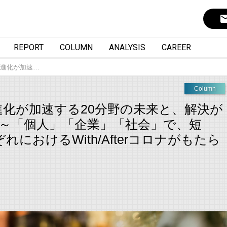
ema
REPORT
COLUMN
ANALYSIS
CAREER
ナで 進化が加速…
Column
ナで 進化が加速する20分野の未来と、解決が
 ～「個人」「企業」「社会」で、短
におけるWith/Afterコロナがもたら