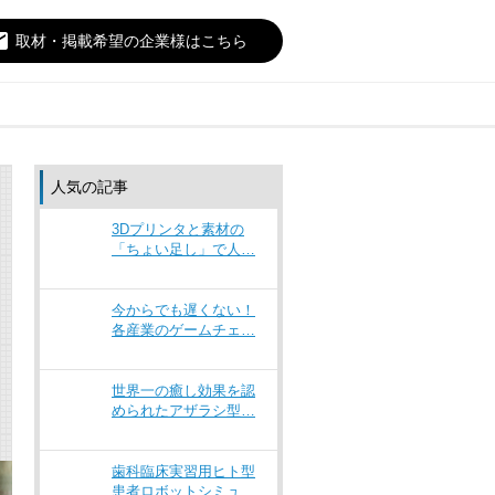
il
取材・掲載希望の企業様はこちら
人気の記事
3Dプリンタと素材の
「ちょい足し」で人…
今からでも遅くない！
各産業のゲームチェ…
世界一の癒し効果を認
められたアザラシ型…
歯科臨床実習用ヒト型
患者ロボットシミュ…