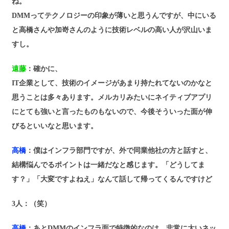
ね。
DMMってテクノロジーの印象が薄いと思うんですが、中にいる
と高橋さんや加嵜さんのように技術レベルの高い人が沢山いま
すし。
遠藤
：確かに、
IT企業として、技術のイメージがあまり持たれてないのかなと
思うことは多々あります。メルカリみたいにネイティブアプリ
にとても強いと言ったものもないので、今後そういった面が伸
びるといいなと思います。
高橋
：僕はインフラ部門ですが、外で同業他社の方と話すと、
結構悩んでるポイントは一緒だなと感じます。「どうしてま
す？」「大変ですよねえ」なんて話して帰ってくるんですけど
3人
：（笑）
高橋
：あとDMMのインフラ面で特徴的なのは、非常に太いネッ