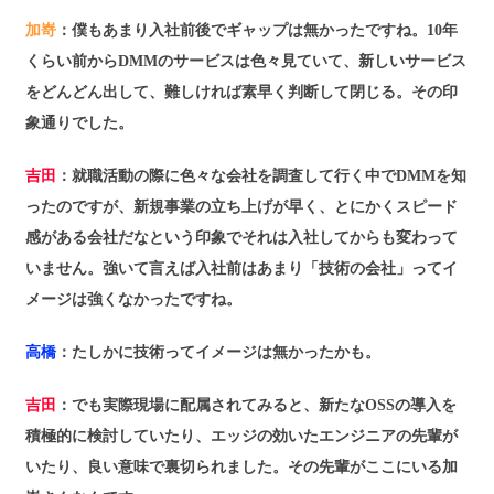
加嵜
：僕もあまり入社前後でギャップは無かったですね。10年
くらい前からDMMのサービスは色々見ていて、新しいサービス
をどんどん出して、難しければ素早く判断して閉じる。その印
象通りでした。
吉田
：就職活動の際に色々な会社を調査して行く中でDMMを知
ったのですが、新規事業の立ち上げが早く、とにかくスピード
感がある会社だなという印象でそれは入社してからも変わって
いません。強いて言えば入社前はあまり「技術の会社」ってイ
メージは強くなかったですね。
高橋
：たしかに技術ってイメージは無かったかも。
吉田
：でも実際現場に配属されてみると、新たなOSSの導入を
積極的に検討していたり、エッジの効いたエンジニアの先輩が
いたり、良い意味で裏切られました。その先輩がここにいる加