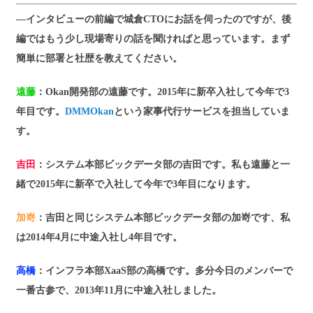
―インタビューの前編で城倉CTOにお話を伺ったのですが、後
編ではもう少し現場寄りの話を聞ければと思っています。まず
簡単に部署と社歴を教えてください。
遠藤
：Okan開発部の遠藤です。2015年に新卒入社して今年で3
年目です。
DMMOkan
という家事代行サービスを担当していま
す。
吉田
：システム本部ビックデータ部の吉田です。私も遠藤と一
緒で2015年に新卒で入社して今年で3年目になります。
加嵜
：吉田と同じシステム本部ビックデータ部の加嵜です、私
は2014年4月に中途入社し4年目です。
高橋
：インフラ本部XaaS部の高橋です。多分今日のメンバーで
一番古参で、2013年11月に中途入社しました。