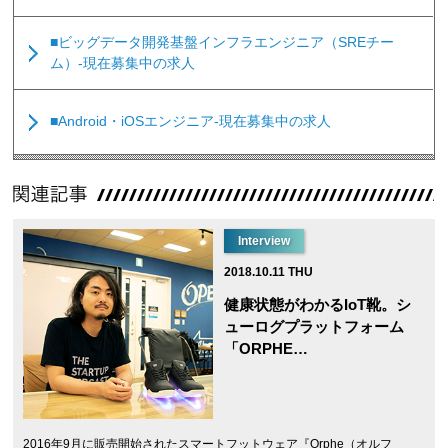
■ビッグデータ開発基盤インフラエンジニア（SREチー
ム）-現在募集中の求人
■Android・iOSエンジニア-現在募集中の求人
Interview
2018.10.11 THU
健康状態がわかるIoT靴。シ
ューログプラットフォーム
「ORPHE…
2016年9月に販売開始されたスマートフットウェア『Orphe（オルフ