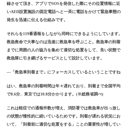
録させて頂き、アプリでSOSを発信した際にその位置情報に近
いAED設置施設の固定電話へと一斉に電話をかけて緊急事態の
発生を迅速に伝える仕組みです。
それらを119番通報をしながら同時にできるようにしています。
救急救命で大事なのは迅速に救急車を呼ぶこと。救急車の到着
までに周囲の人の協力を集めて適切な処置をして、良い状態で
救急隊に引き継げるサービスとして設計しています。
―「救急車到着まで」にフォーカスしているということですね
はい、救急車の到着時間は年々遅れており、到着まで全国平均
で8.6分、東京では10.8分かかります。(※総務省調べ)
これは軽症での通報件数が増え、消防署では救急車が出っ放し
の状態が慢性的に続いているためです。到着が遅れる状況にお
いて、「到着前に適切な処置をする」ことの重要性が増してい