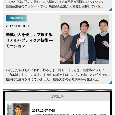
こない「縁の下の力持ち」にも深刻な技術者不足が問題になっています。
経済産業省のアンケートでも、9割超の企業が人材難と回答している…
Interview
2017.11.09 THU
機械が人を優しく支援する、
リアルハプティクス技術 ―
モーション…
わたしたちはものに触れ、握るとき、持ち上げるとき、無意識のうちに
「力加減」をしています。 しかしロボットはこの「力触覚」という生物の
根源的な感覚を備えていません。 慶応大学の研究成果から生まれた…
次の記事
2017.12.07 THU