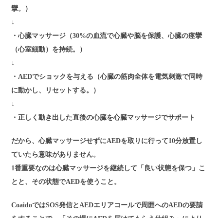
攣。）
↓
・心臓マッサージ（30%の血流で心臓や脳を保護、心臓の痙攣
（心室細動）を持続。）
↓
・AEDでショックを与える（心臓の筋肉全体を電気刺激で同時
に動かし、リセットする。）
↓
・正しく動き出した直後の心臓を心臓マッサージでサポート
だから、心臓マッサージせずにAEDを取りに行って10分放置し
ていたら意味がありません。
1番重要なのは心臓マッサージを継続して「良い状態を保つ」こ
とと、その状態でAEDを使うこと。
CoaidoではSOS発信とAEDエリアコールで周囲へのAEDの要請