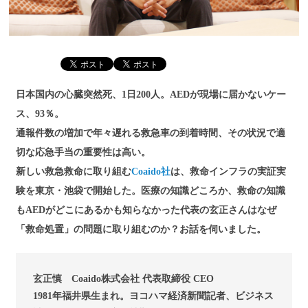
日本国内の心臓突然死、1日200人。AEDが現場に届かないケー
ス、93％。
通報件数の増加で年々遅れる救急車の到着時間、その状況で適
切な応急手当の重要性は高い。
新しい救急救命に取り組む
Coaido社
は、救命インフラの実証実
験を東京・池袋で開始した。医療の知識どころか、救命の知識
もAEDがどこにあるかも知らなかった代表の玄正さんはなぜ
「救命処置」の問題に取り組むのか？お話を伺いました。
玄正慎 Coaido株式会社 代表取締役 CEO
1981年福井県生まれ。ヨコハマ経済新聞記者、ビジネス