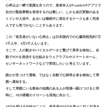
心停止は一瞬で意識を失うので、患者本人がCoaido119アプリで
自分の緊急事態を発信するのは難しい、しかも血圧変動のある
トイレや入浴中、あるいは睡眠中に発生するケースも多く同居
人ですら気づかないことすらあります。
この「発見者がいない心停止」は日本国内での心臓突然死約7万
5千人中、4万3千人もいます。
そこで、人の動きやバイタルデータと繋げて異常を検知し、自
動でSOSを発信する仕組みをウェアラブルやスマートホーム、
センサーネットワークなどで実現したいと考えています。
誰かが見つけて通報、ではなく自動で心肺停止者を検知して周
囲へ通知する。
そして周囲にいる救命の知識のある人が現場へ駆けつけると同
時に、AED搭載のドローンも現地に向かう。
AEDを届ける仕組みにより、発見者がAEDを取りに行く行為を