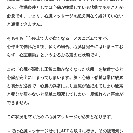
おり、作動条件としては心臓が痙攣している状態であることが
必要です。つまり、心臓マッサージを絶え間なく続けていない
と通電できません。
そもそも「心停止で人が亡くなる」メカニズムですが、
心停止で倒れた直後、多くの場合、心臓は完全には止まってお
らず「心室細動」というぶるぶる震えた状態です。
この「心臓が混乱し正常に動かなくなった状態」を放置すると
心臓が完全に止まってしまいます。脳・心臓・脊髄は常に酸素
と養分が必要で、心臓の異常により血流が途絶えてしまい酸素
と養分が届かないと簡単に壊死してしまい一度壊れると再生が
できません。
この状況を防ぐために心臓マッサージが必要となります。
－では心臓マッサージせずにAEDを取りに行き、その後電気シ