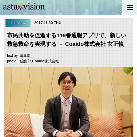
Interview
2017.11.30 THU
市民共助を促進する119番通報アプリで、新しい
救急救命を実現する － Coaido株式会社 玄正慎
text by :編集部
photo :編集部,Coaido株式会社