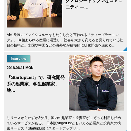
クノロジードリブンなコミュ
ニティ ―…
AIの発展にブレイクスルーをもたらしたと言われる「ディープラーニン
グ」。 今後あらゆる産業に浸透し、社会を大きく変えると見られている注
目の技術だ。米国や中国などの海外勢が積極的に研究開発を進める…
Interview
2018.06.11 MON
「StartupList」で、研究開発
系の起業家、学生起業家、
地…
リリースからわずか3か月、国内の起業家・投資家がこぞって利用し始め
ているサービスがある。 日本版AngelListともいえる起業家と投資家の検
索サービス「StartupList（スタートアップリ…