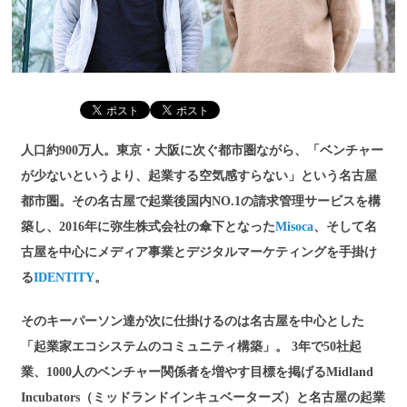
人口約900万人。東京・大阪に次ぐ都市圏ながら、「ベンチャー
が少ないというより、起業する空気感すらない」という名古屋
都市圏。その名古屋で起業後国内NO.1の請求管理サービスを構
築し、2016年に弥生株式会社の傘下となった
Misoca
、そして名
古屋を中心にメディア事業とデジタルマーケティングを手掛け
る
IDENTITY
。
そのキーパーソン達が次に仕掛けるのは名古屋を中心とした
「起業家エコシステムのコミュニティ構築」。 3年で50社起
業、1000人のベンチャー関係者を増やす目標を掲げる
Midland
Incubators（ミッドランドインキュベーターズ）
と名古屋の起業