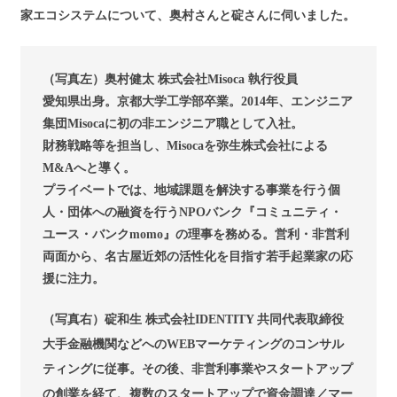
家エコシステムについて、奥村さんと碇さんに伺いました。
（写真左）奥村健太 株式会社Misoca 執行役員
愛知県出身。京都大学工学部卒業。2014年、エンジニア
集団Misocaに初の非エンジニア職として入社。
財務戦略等を担当し、Misocaを弥生株式会社による
M&Aへと導く。
プライベートでは、地域課題を解決する事業を行う個
人・団体への融資を行うNPOバンク『コミュニティ・
ユース・バンクmomo』の理事を務める。営利・非営利
両面から、名古屋近郊の活性化を目指す若手起業家の応
援に注力。
（写真右）碇和生 株式会社IDENTITY 共同代表取締役
大手金融機関などへのWEBマーケティングのコンサル
ティングに従事。その後、非営利事業やスタートアップ
の創業を経て、複数のスタートアップで資金調達／マー