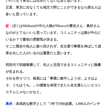
いのでもう東京には住みたくないなあと思います。
正直、東京に出なくても地元で同じことができるなら残る人は
多いと思っています。
碇
：ぼくはMidlandの中心人物がMisocaの豊吉さん・奥村さん
なのがとてもいいと思っています。コミュニティは誰が中心に
いるか？で最初の雰囲気が決まる。
そこに競合や知人に振り回されず、名古屋で事業を伸ばして成
果を出した人がいるのは重要だと思います。
同世代で切磋琢磨して、先人と交流できるコミュニティに熱量
が生まれる。
それを作りつつ、根底には「事業に集中しようぜ。よそはよ
そ、うちはうち。」の感覚を体現できたら名古屋らしいエコシ
ステムじゃないかなと。
奥村
：具体的な数字として「3年で50社起業。1,000人のベンチ