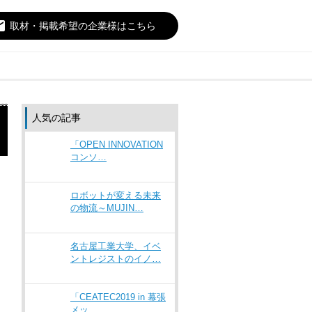
il
取材・掲載希望の企業様はこちら
人気の記事
「OPEN INNOVATION
コンソ…
ロボットが変える未来
の物流～MUJIN…
名古屋工業大学、イベ
ントレジストのイノ…
「CEATEC2019 in 幕張
メッ…