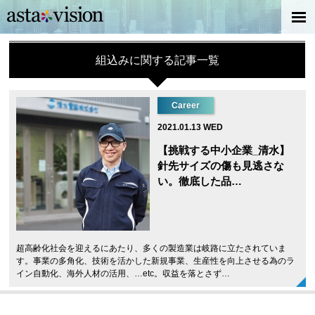
組込みに関する記事一覧
Career
2021.01.13 WED
【挑戦する中小企業_清水】
針先サイズの傷も見逃さな
い。徹底した品…
超高齢化社会を迎えるにあたり、多くの製造業は岐路に立たされていま
す。事業の多角化、技術を活かした新規事業、生産性を向上させる為のラ
イン自動化、海外人材の活用、…etc。収益を落とさず…