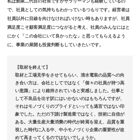
私は創業二代目の社長ですがサラリーマンも経験しているの
で、社員としての気持ちもわかっているつもりです。経営者は
社員以外に目線を向けなければいけない時もありますが、社員
満足度こそ顧客満足度につながると考え、社員のみんなにはと
にかく「この会社にいて良かったな」と思ってもらえるよう
に、事業の展開も投資判断もしていきたいです。
【取材を終えて】
取材と工場見学をさせてもらい、清水電装の品質への向
き合い方は、会社としてではなく「個々の社員が持つ高
い意識」により維持されていると実感しました。仕事と
して不良品を出す訳にはいかないのはもちろんですが、
それはモノづくりのプライドといっても過言ではない印
象でした。ただの下請け製造業ではなく、技術に自信が
ある。大量生産大量消費の時代が終焉を迎え、品質を重
視した時代に入る中、中小モノづくり企業の重要性が改
めて高まってくるのではないでしょうか。