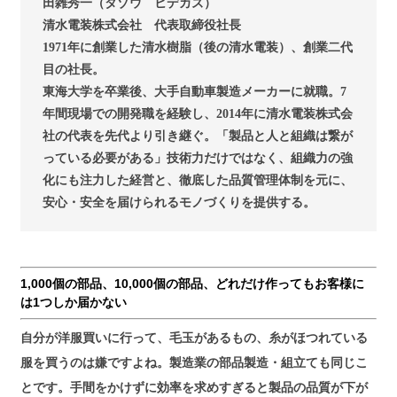
田雑秀一（タゾウ ヒデカズ）
清水電装株式会社 代表取締役社長
1971年に創業した清水樹脂（後の清水電装）、創業二代
目の社長。
東海大学を卒業後、大手自動車製造メーカーに就職。7
年間現場での開発職を経験し、2014年に清水電装株式会
社の代表を先代より引き継ぐ。「製品と人と組織は繋が
っている必要がある」技術力だけではなく、組織力の強
化にも注力した経営と、徹底した品質管理体制を元に、
安心・安全を届けられるモノづくりを提供する。
1,000個の部品、10,000個の部品、どれだけ作ってもお客様に
は1つしか届かない
自分が洋服買いに行って、毛玉があるもの、糸がほつれている
服を買うのは嫌ですよね。製造業の部品製造・組立ても同じこ
とです。手間をかけずに効率を求めすぎると製品の品質が下が