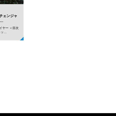
チェンジャ
…
イヤー ＜目次
ネッ…