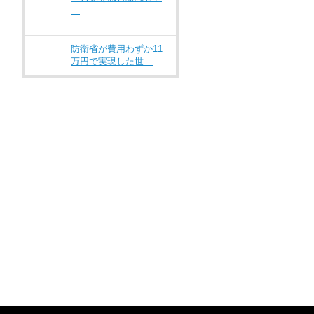
…
防衛省が費用わずか11
万円で実現した世…