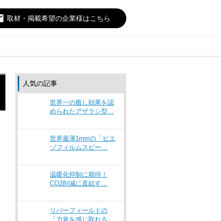
il
取材・掲載希望の企業様はこちら
人気の記事
世界一の癒し効果を認
められたアザラシ型…
世界最薄1mmの「ピエ
ゾフィルムスピー…
温暖化抑制に期待！
CO2削減に直結す…
リバーフィールドの
「力覚を感じ取れる」