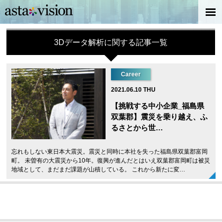
3Dデータ解析に関する記事一覧
Career
2021.06.10 THU
【挑戦する中小企業_福島県
双葉郡】震災を乗り越え、ふ
るさとから世…
忘れもしない東日本大震災。震災と同時に本社を失った福島県双葉郡富岡
町。 未曽有の大震災から10年。復興が進んだとはいえ双葉郡富岡町は被災
地域として、まだまだ課題が山積している。 これから新たに変…