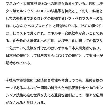
ブスカイト太陽電池 (PSC)への期待も高まっている。PSC はチ
タン酸カルシウム CaTiO3 の結晶系を特徴としており、鉱物と
しての発見者であるロシアの鉱物学者レフ・ペロフスキーの名
前にちなんで ペロブスカイト と呼ばれている。PSC の優位性
は、低コストで薄く作れ、エネルギー変換効率が高いことであ
る。化合物の太陽電池への応用、及び実用化に際しての鉛フリ
ー化について先鞭を付けたのはいずれも日本人研究者であり、
日本発の技術として脱炭素社会にむけての技術として実用化が
期待されている。
今後も本市場技術は経済的合理性を考慮しつつも、最終目標の
一つであるエネルギー問題の解決のため脱炭素社会や IoT/セン
シング技術の進む世界を支える重要な役割として、様々な応用
がなされると注目される。