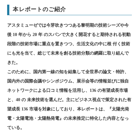
本レポートのご紹介
アスタミューゼでは今芽吹きつつある黎明期の技術シーズや今
後 10 年から 20 年 のスパンで大きく開花すると期待される初動
段階の技術市場に重点を置きつつ、生活文化の中に根 付く技術
にも光を当て、総じて未来を創る技術分類の網羅に取り組んで
きた。
このために、国内第一線の知を結集して全世界の論文・特許、
国内外の国際会議やシンポジウム、展示会等の情報並びに独自
ネットワークによる口コミ情報を活用し、136 の有望成長市場
と、40 の 未来技術を選んだ。主にビジネス視点で策定された有
望成長 136 市場を対象にしており、本レポートは、『太陽光発
電・太陽電池・太陽熱発電』の未来推定に特化した内容となっ
ている。