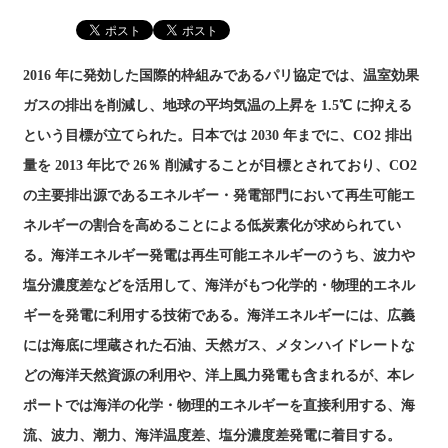
2016 年に発効した国際的枠組みであるパリ協定では、温室効果
ガスの排出を削減し、地球の平均気温の上昇を 1.5℃ に抑える
という目標が立てられた。日本では 2030 年までに、CO2 排出
量を 2013 年比で 26％ 削減することが目標とされており、CO2
の主要排出源であるエネルギー・発電部門において再生可能エ
ネルギーの割合を高めることによる低炭素化が求められてい
る。海洋エネルギー発電は再生可能エネルギーのうち、波力や
塩分濃度差などを活用して、海洋がもつ化学的・物理的エネル
ギーを発電に利用する技術である。海洋エネルギーには、広義
には海底に埋蔵された石油、天然ガス、メタンハイドレートな
どの海洋天然資源の利用や、洋上風力発電も含まれるが、本レ
ポートでは海洋の化学・物理的エネルギーを直接利用する、海
流、波力、潮力、海洋温度差、塩分濃度差発電に着目する。