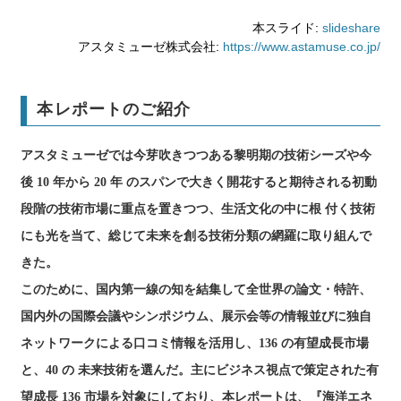
本スライド:
slideshare
アスタミューゼ株式会社:
https://www.astamuse.co.jp/
本レポートのご紹介
アスタミューゼでは今芽吹きつつある黎明期の技術シーズや今
後 10 年から 20 年 のスパンで大きく開花すると期待される初動
段階の技術市場に重点を置きつつ、生活文化の中に根 付く技術
にも光を当て、総じて未来を創る技術分類の網羅に取り組んで
きた。
このために、国内第一線の知を結集して全世界の論文・特許、
国内外の国際会議やシンポジウム、展示会等の情報並びに独自
ネットワークによる口コミ情報を活用し、136 の有望成長市場
と、40 の 未来技術を選んだ。主にビジネス視点で策定された有
望成長 136 市場を対象にしており、本レポートは、『海洋エネ