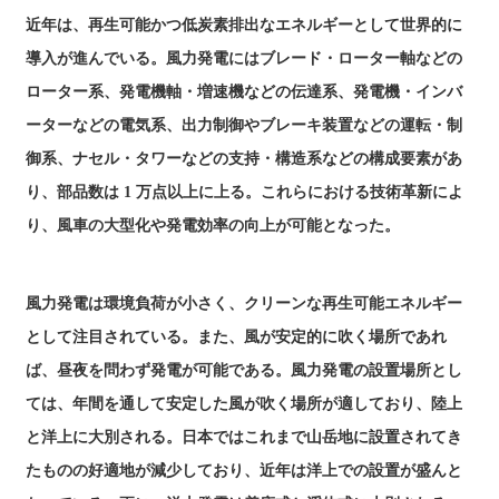
近年は、再生可能かつ低炭素排出なエネルギーとして世界的に
導入が進んでいる。風力発電にはブレード・ローター軸などの
ローター系、発電機軸・増速機などの伝達系、発電機・インバ
ーターなどの電気系、出力制御やブレーキ装置などの運転・制
御系、ナセル・タワーなどの支持・構造系などの構成要素があ
り、部品数は 1 万点以上に上る。これらにおける技術革新によ
り、風車の大型化や発電効率の向上が可能となった。
風力発電は環境負荷が小さく、クリーンな再生可能エネルギー
として注目されている。また、風が安定的に吹く場所であれ
ば、昼夜を問わず発電が可能である。風力発電の設置場所とし
ては、年間を通して安定した風が吹く場所が適しており、陸上
と洋上に大別される。日本ではこれまで山岳地に設置されてき
たものの好適地が減少しており、近年は洋上での設置が盛んと