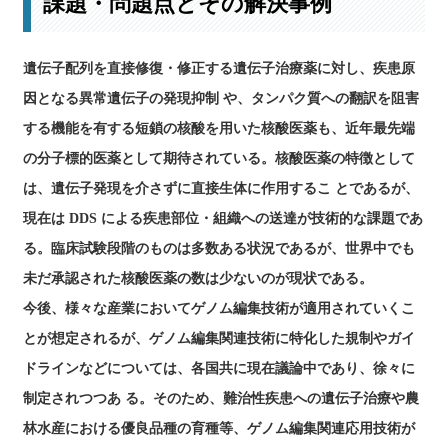
課題・問題点とその解決事例
遺伝子配列を直接修復・修正する遺伝子治療薬に対し、疾患原
因となる異常遺伝子の発現抑制 や、タンパク質への翻訳を阻害
する機能を有する短鎖の核酸を用いた核酸医薬も、近年最先端
の分子標的医薬として期待されている。核酸医薬の特徴として
は、遺伝子発現を介さずに直接生体に作用するこ とであるが、
現在は DDS による疾患部位・組織への送達が技術的な課題であ
る。臨床試験段階のものは多数ある状況であるが、世界中でも
未だ承認された核酸医薬の数は少ないのが現状である。
今後、様々な産業においてゲノム編集技術が適用されていくこ
とが想定されるが、ゲノム編集関連技術に特化した規制やガイ
ドラインなどについては、各国共に現在議論中であり、徐々に
制定されつつあ る。そのため、難治性疾患への遺伝子治療や農
林水産における優良品種の育種等、ゲノム編集関連応用技術が