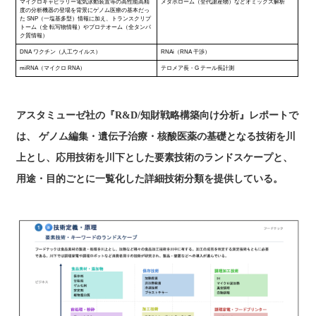
マイクロキャピラリー電気泳動装置等の高性能高精
メタボローム（全代謝産物）などオミックス解析
度の分析機器の登場を背景にゲノム医療の基本だっ
た SNP（一塩基多型）情報に加え、トランスクリプ
トーム（全 転写物情報）やプロテオーム（全タンパ
ク質情報）
DNA ワクチン（人工ウイルス）
RNAi（RNA 干渉）
miRNA（マイクロ RNA）
テロメア長・G テール長計測
アスタミューゼ社の『R&D/知財戦略構築向け分析』レポートで
は、 ゲノム編集・遺伝子治療・核酸医薬の基礎となる技術を川
上とし、応用技術を川下とした要素技術のランドスケープと、
用途・目的ごとに一覧化した詳細技術分類を提供している。