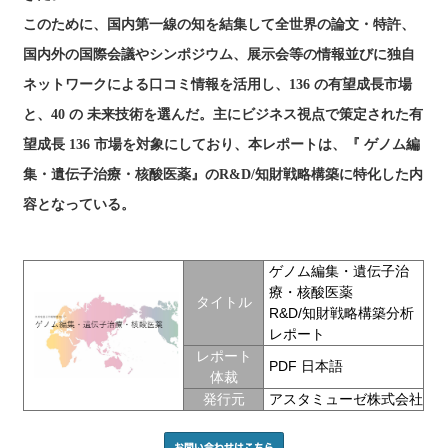
このために、国内第一線の知を結集して全世界の論文・特許、
国内外の国際会議やシンポジウム、展示会等の情報並びに独自
ネットワークによる口コミ情報を活用し、136 の有望成長市場
と、40 の 未来技術を選んだ。主にビジネス視点で策定された有
望成長 136 市場を対象にしており、本レポートは、『 ゲノム編
集・遺伝子治療・核酸医薬』のR&D/知財戦略構築に特化した内
容となっている。
ゲノム編集・遺伝子治
療・核酸医薬
タイトル
R&D/知財戦略構築分析
レポート
レポート
PDF 日本語
体裁
発行元
アスタミューゼ株式会社