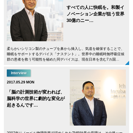
すべての人に快眠を。和製イ
ノベーション企業が狙う世界
30億のニー…
柔らかいシリコン製のチューブを鼻から挿入し、気道を確保することで、
睡眠をサポートするデバイス「ナステント」。世界中の睡眠時無呼吸症候
群の患者を救う可能性を秘めた同デバイスは、現在日本を含む7カ国…
Interview
2017.05.29 MON
「脳の計測技術が変われば、
脳科学の世界に劇的な変化が
起きるんです…
2007年にノーベル物理学賞で認められたTMR効果の原理は、その後ハー