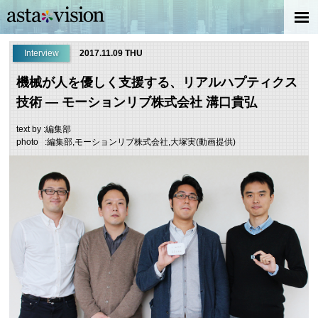
Interview
2017.11.09 THU
機械が人を優しく支援する、リアルハプティクス
技術 ― モーションリブ株式会社 溝口貴弘
text by :編集部
photo :編集部,モーションリブ株式会社,大塚実(動画提供)