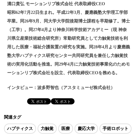
溝口貴弘 モーションリブ株式会社 代表取締役CEO
昭和62年7月22日生まれ。平成22年3月、慶應義塾大学理工学部
卒業。同26年9月、同大学大学院後期博士課程を早期修了。博士
（工学）。同27年4月より神奈川科学技術アカデミー（現 神奈
川県立産業技術総合研究所）常勤研究員として力触覚技術を利
用した医療・福祉介護装置の研究を実施。同28年4月より慶應義
塾大学ハプティクス研究センター共同研究員を兼任し力触覚技
術の実用化活動を推進。同29年4月に力触覚技術事業化のためモ
ーションリブ株式会社を設立、代表取締役CEOを務める。
インタビュー：波多野智也（アスタミューゼ株式会社）
関連タグ
ハプティクス
力触覚
医療
慶応大学
手術ロボット