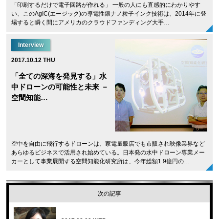
「印刷するだけで電子回路が作れる」 一般の人にも直感的にわかりやす
い、このAgIC(エージック)の導電性銀ナノ粒子インク技術は、2014年に登
場すると瞬く間にアメリカのクラウドファンディング大手…
Interview
2017.10.12 THU
「全ての深海を発見する」水
中ドローンの可能性と未来 －
空間知能…
空中を自由に飛行するドローンは、家電量販店でも市販され映像業界など
あらゆるビジネスで活用され始めている。日本発の水中ドローン専業メー
カーとして事業展開する空間知能化研究所は、今年総額1.9億円の…
次の記事