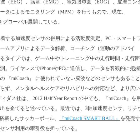
波（EEG）、筋電（EMG）、電気眼球図（EOG）、皮膚コン
ータによるモニタリング（MPM）を行うもので、現在、
ビスをグローバル展開している。
装着する加速度センサの併用による活動度測定、PC・スマート
ームアプリによるデータ解析、コーチング（運動のアドバイ
るタイプでは、ゲーム中やトレーニング中の走行時間・走行距
。ワイヤレスでiPhoneやPCに送信し、データを客観的に把握
 『miCoach』 に使われていない脳波などのセンサもあるこ
らず、メンタルヘルスケアやリハビリへの対応など、より広い
、 2012 Half Year Report の中でも、『miCoach』を
出を企てると述べている。最近では、3軸加速度センサ、リチ
などを搭載したサッカーボール、
『miCoach SMART BALL』
を発売
センサ利用の牽引役を担っている。