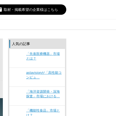
il
取材・掲載希望の企業様はこちら
人気の記事
「先進医療機器」市場
とは？
astavisionが「高性能コ
ンピュ…
「海洋資源開発・深海
探査」市場における…
「機能性食品」市場と
は？