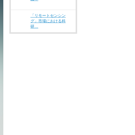
「リモートセンシン
グ」市場における科
研…