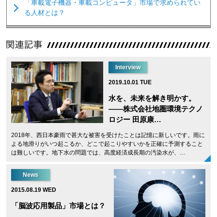
「車載電子機器・車載コンピュータ」市場で求められてい
る人材とは？
Interview
2019.10.01 TUE
水を、未来を解き明かす。
——株式会社地圏環境テクノ
ロジー 田原康…
2018年、西日本豪雨で甚大な被害を受けたことは記憶に新しいです。雨に
よる地滑りがいつ起こるか、どこで起こりやすいかを正確に予測すること
は難しいです。地下水の問題では、高度経済成長期の汚染水が、…
News
2015.08.19 WED
「脳波応用製品」市場とは？