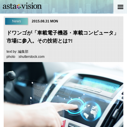
News
2015.08.31 MON
ドワンゴが「車載電子機器・車載コンピュータ」
市場に参入。その技術とは?!
text by :編集部
photo :shutterstock.com