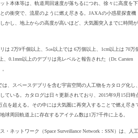
ット本体等は、軌道周回速度が落ちるにつれ、徐々に高度を下
との衝突で、流星のように燃え尽きる。JAXAの小惑星探査機
しかし、地上からの高度が高いほど、大気圏突入までに時間が
リは 2万9千個以上、5㎝以上では 6万個以上、1cm以上は 70万
0.1mm以上のデブリは兆レベルと報告された（Dr. Carsten
12）。
部）では、スペースデブリを含む宇宙空間の人工物をカタログ化し
ている。カタログは日々更新されており、2015年9月15日時
万点を超える。その中には大気圏に再突入することで燃え尽き
地球周回軌道上に存在するアイテム数は1万7千件に上る。
ワーク（Space Surveillance Network：SSN）は、人