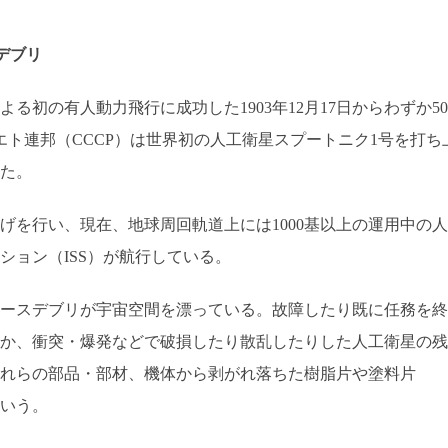
デブリ
る初の有人動力飛行に成功した1903年12月17日からわずか50
ソビエト連邦（CCCP）は世界初の人工衛星スプートニク1号を打ち
た。
上げを行い、現在、地球周回軌道上には1000基以上の運用中の人
ション（ISS）が航行している。
ースデブリが宇宙空間を漂っている。故障したり既に任務を終
か、衝突・爆発などで破損したり散乱したりした人工衛星の残
れらの部品・部材、機体から剥がれ落ちた樹脂片や塗料片
という。