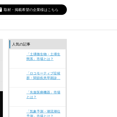
il
取材・掲載希望の企業様はこちら
人気の記事
「土壌微生物・土壌生
態系」市場とは？
「ロコモーティブ症候
群・関節疾患早期診…
「先進医療機器」市場
とは？
「気象予測・潮流潮位
予測」市場とは？