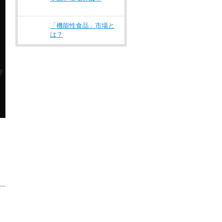
「機能性食品」市場と
は？