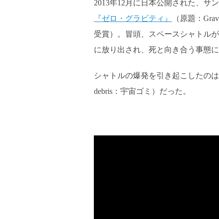
2013年12月に日本公開された、
『ゼロ・グラビティ』
（原題：Gr
受賞）。冒頭、スペースシャトルが
に放り出され、死と向き合う事態に
シャトルの爆発を引き起こしたのは、
debris：宇宙ゴミ）だった。