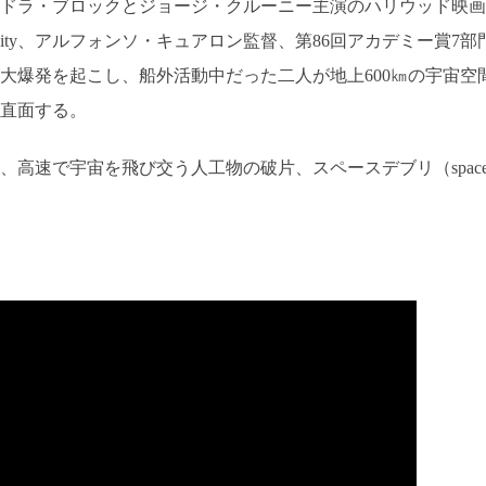
サンドラ・ブロックとジョージ・クルーニー主演のハリウッド映画
avity、アルフォンソ・キュアロン監督、第86回アカデミー賞7部
大爆発を起こし、船外活動中だった二人が地上600㎞の宇宙空
直面する。
高速で宇宙を飛び交う人工物の破片、スペースデブリ（spac