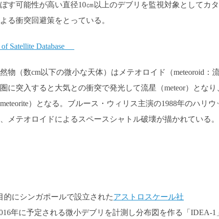
ぼす可能性が高い直径10㎝以上のデブリを監視対象としてカタ
よる衝突回避策をとっている。
f Satellite Database
（数cm以下の微小な天体）はメテオロイド（meteoroid：
に突入すると大気との衝突で発光して流星（meteor）となり
teorite）となる。ブルース・ウィリス主演の1988年のハリウ
、メテオロイドによるスペースシャトル破壊が描かれている。
を目的にシンガポールで設立された
アストロスケール社
016年に予定される微小デブリを計測し分布図を作る「IDEA-1