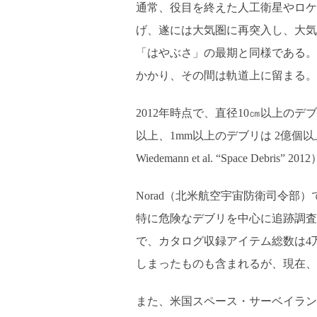
通常、役目を終えた人工衛星やロケ
げ、遂には大気圏に再突入し、大気
「はやぶさ」の最期と同様である。
かかり、その間は軌道上に留まる。
2012年時点で、直径10㎝以上のデブ
以上、1mm以上のデブリは 2億個以上、
Wiedemann et al. “Space Debris” 20
Norad（北米航空宇宙防衛司令
特に危険なデブリを中心に追跡調査し
で、カタログ収録アイテム総数は4
しまったものも含まれるが、現在、
また、米国スペース・サーベイランス・ネット