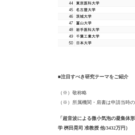
■注目すべき研究テーマをご紹介
（※）敬称略
（※）所属機関・肩書は申請当時の
「超音波による微小気泡の凝集体形
学 桝田晃司 准教授 他/3432万円）