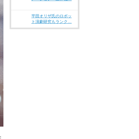
平田オリザ氏のロボッ
ト演劇研究もランク…
学