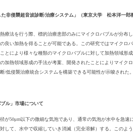
た非侵襲超音波診断/治療システム」（東京大学 松本洋一郎
熱療法を行う際、標的治療患部のみにマイクロバブルが分布し
の良い加熱を得ることが可能である。この研究ではマイクロバ
ことにより様々な種類のマイクロバブルに対して加熱領域形成
の加熱領域形成の手法が考案、開発されたことによりマイクロ
断/低侵襲治療統合システムを構築できる可能性が示唆された
ンバブル」市場について
径が50μm以下の微細な気泡であり、通常の気泡が水中を急速
対して、水中で収縮していき消滅（完全溶解）する。このよう