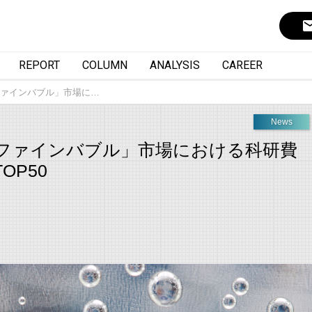
ema
REPORT
COLUMN
ANALYSIS
CAREER
ァインバブル」市場に…
News
ファインバブル」市場における科研費
OP50