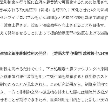
造影検査を行う際に
血流を超音波で可視化するために
使用され
形成される3次元空間（音場）を時間的に変化させた4次元音場
せたマイクロバブルをがん組織などの標的治療患部まで誘導す
・濃度上昇させ、投薬・治療効率を向上させることを目指す。
えて発熱させることによって標的治療患部の温度を上げる温熱
物全細胞統制技術の開発」（群馬大学 伊藤司 准教授 他/2470
耐性を高めるだけでなく、下水処理場の膜ファウリングの原因
た微細気泡発生装置を用いて微生物を培養すると微生物のスト
制できることが見出された。この研究結果から、制御空間内で
き、一方で非制御空間へ微生物を排出した際には細胞外多糖が
せることが期待できるため、産業利用を目的とした新しい技術