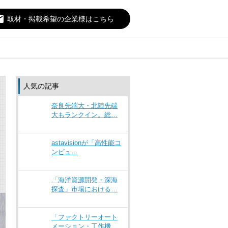
il
取材・掲載希望の企業様はこちら
人気の記事
奈良先端大・北陸先端
大もランクイン。総…
astavisionが「高性能コ
ンピュ…
「海洋資源開発・深海
探査」市場における…
「ファクトリーオート
メーション・工作機…