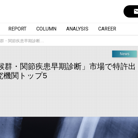
ema
REPORT
COLUMN
ANALYSIS
CAREER
群・関節疾患早期診断…
News
候群・関節疾患早期診断」市場で特許出
究機関トップ5