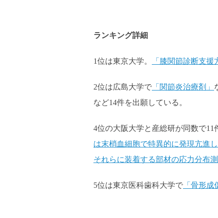
ランキング詳細
1位は東京大学。
「膝関節診断支援
2位は広島大学で
「関節炎治療剤」
など14件を出願している。
4位の大阪大学と産総研が同数で11
は末梢血細胞で特異的に発現亢進し
それらに装着する部材の応力分布測
5位は東京医科歯科大学で
「骨形成