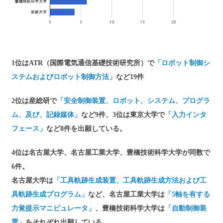
1位はATR（国際電気通信基礎技術研究所）で
「ロボット制御シ
ステムおよびロボット制御方法」
など19件
2位は産総研で
「安全制御装置、ロボット、システム、プログラ
ム、及び、記録媒体」
など9件、3位は東京大学で
「入力インタ
フェース」
など8件を出願している。
4位は名古屋大学、名古屋工業大学、豊橋技術科学大学が同数で
6件。
名古屋大学は
「工具軌跡生成装置、工具軌跡生成方法および工
具軌跡生成プログラム」
など、名古屋工業大学は
「5軸を有する
力覚提示マニピュレータ」
、豊橋技術科学大学は
「自動制御装
置」
をそれぞれ出願している。