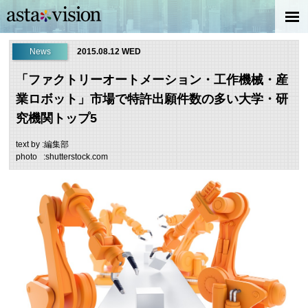
News
2015.08.12 WED
「ファクトリーオートメーション・工作機械・産
業ロボット」市場で特許出願件数の多い大学・研
究機関トップ5
text by :編集部
photo :shutterstock.com