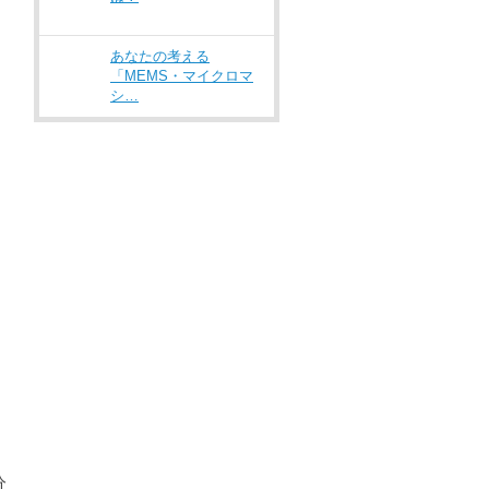
あなたの考える
「MEMS・マイクロマ
シ…
分