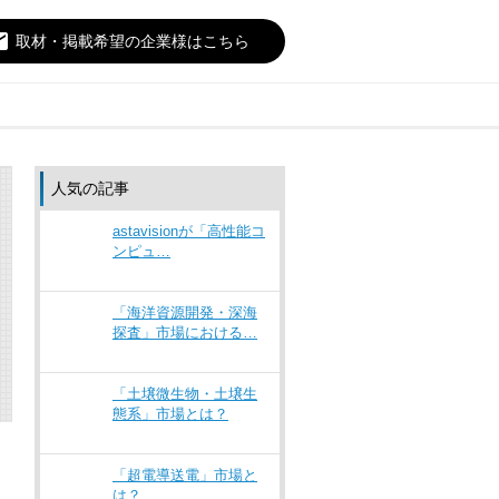
il
取材・掲載希望の企業様はこちら
人気の記事
astavisionが「高性能コ
ンピュ…
「海洋資源開発・深海
探査」市場における…
「土壌微生物・土壌生
態系」市場とは？
「超電導送電」市場と
は？