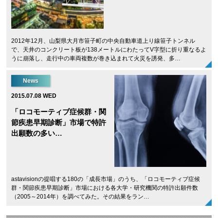
2012年12月、山梨県大月市笹子町の中央自動車道上り線笹子トンネル
で、天井のコンクリート板が138メートルにわたってV字型に折り重なるよ
うに崩落し、走行中の車両複数が巻き込まれて火災を誘発、多…
News
2015.07.08 WED
「ロコモーティブ症候群・関
節疾患早期診断」市場で特許
出願数の多い…
astavisionの提唱する180の「成長市場」のうち、「ロコモーティブ症候
群・関節疾患早期診断」市場における各大学・研究機関の特許出願件数
（2005～2014年）を調べてみた。その結果をラン…