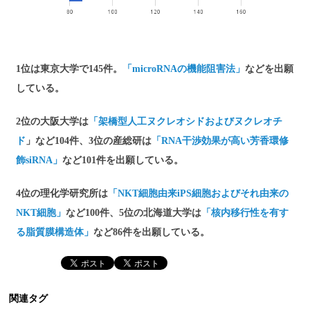
1位は東京大学で145件。
「microRNAの機能阻害法」
などを出願
している。
2位の大阪大学は
「架橋型人工ヌクレオシドおよびヌクレオチ
ド
」など104件、3位の産総研は
「RNA干渉効果が高い芳香環修
飾siRNA」
など101件を出願している。
4位の理化学研究所は
「NKT細胞由来iPS細胞およびそれ由来の
NKT細胞」
など100件、5位の北海道大学は
「核内移行性を有す
る脂質膜構造体」
など86件を出願している。
関連タグ