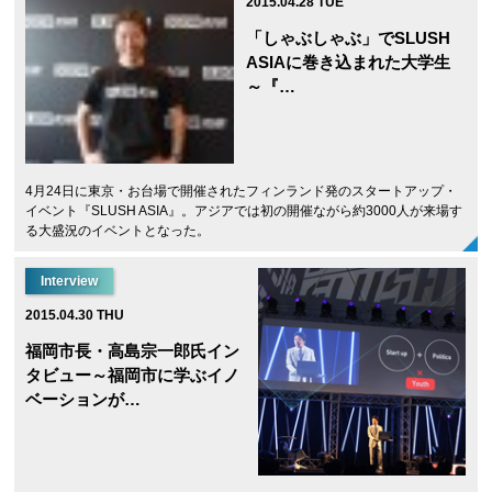
2015.04.28 TUE
「しゃぶしゃぶ」でSLUSH
ASIAに巻き込まれた大学生
～『…
4月24日に東京・お台場で開催されたフィンランド発のスタートアップ・
イベント『SLUSH ASIA』。アジアでは初の開催ながら約3000人が来場す
る大盛況のイベントとなった。
Interview
2015.04.30 THU
福岡市長・高島宗一郎氏イン
タビュー～福岡市に学ぶイノ
ベーションが…