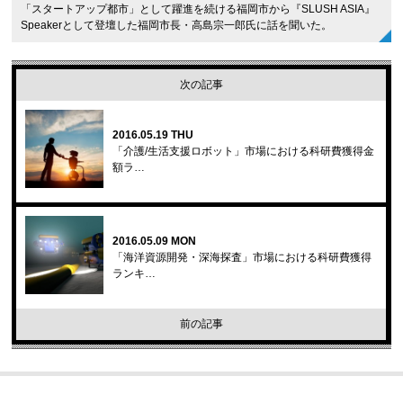
「スタートアップ都市」として躍進を続ける福岡市から『SLUSH ASIA』
Speakerとして登壇した福岡市長・高島宗一郎氏に話を聞いた。
次の記事
2016.05.19 THU
「介護/生活支援ロボット」市場における科研費獲得金
額ラ…
2016.05.09 MON
「海洋資源開発・深海探査」市場における科研費獲得
ランキ…
前の記事