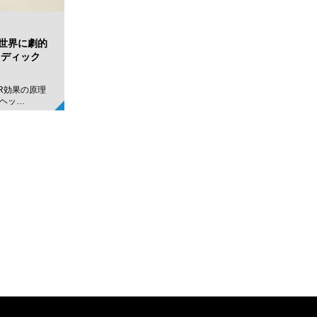
世界に劇的
ラディック
R効果の原理
ヘッ…