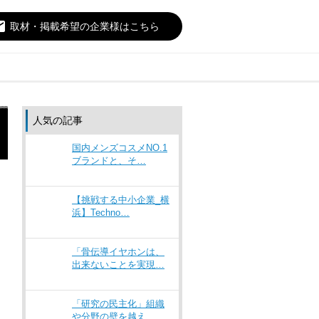
il
取材・掲載希望の企業様はこちら
人気の記事
国内メンズコスメNO.1
ブランドと、そ…
【挑戦する中小企業_横
浜】Techno…
「骨伝導イヤホンは、
出来ないことを実現…
「研究の民主化」組織
や分野の壁を越え、…