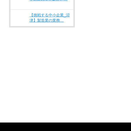
【挑戦する中小企業_沼
津】製造業の業務…