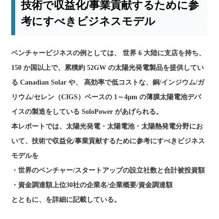
技術で収益化/事業貢献するために参
考にすべきビジネスモデル
ベンチャービジネスの例としては、 世界 6 大陸に支店を持ち、
150 か国以上で、累積約 52GW の太陽光発電製品を提供してい
る Canadian Solar や、 高効率で低コストな、銅/インジウム/ガ
リウム/セレン（CIGS）ベースの 1～4μm の薄膜太陽電池デバ
イスの製造をしている SoloPower があげられる。
本レポートでは、太陽光発電・太陽電池・太陽熱発電分野にお
いて、技術で収益化/事業貢献するために参考にすべきビジネス
モデルを
・世界のベンチャー/スタートアップの設立社数と合計被投資額
・資金調達額上位30社の企業名/企業概要/資金調達額
とともに、を詳細に記載している。