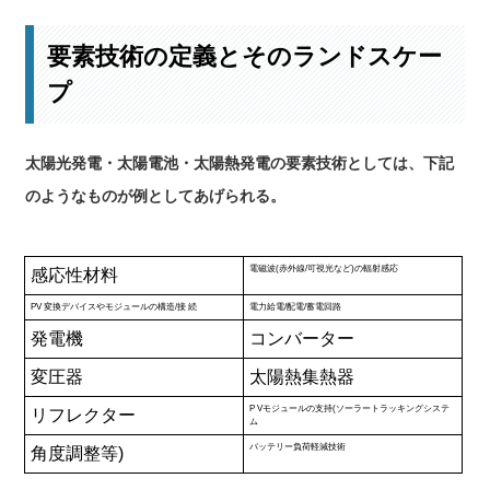
要素技術の定義とそのランドスケー
プ
太陽光発電・太陽電池・太陽熱発電の要素技術としては、下記
のようなものが例としてあげられる。
電磁波(赤外線/可視光など)の輻射感応
感応性材料
PV 変換デバイスやモジュールの構造/接 続
電力給電/配電/蓄電回路
発電機
コンバーター
変圧器
太陽熱集熱器
P Vモジュールの支持(ソーラートラッキングシステ
リフレクター
ム
バッテリー負荷軽減技術
角度調整等)