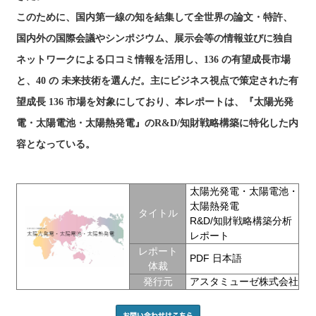
このために、国内第一線の知を結集して全世界の論文・特許、
国内外の国際会議やシンポジウム、展示会等の情報並びに独自
ネットワークによる口コミ情報を活用し、136 の有望成長市場
と、40 の 未来技術を選んだ。主にビジネス視点で策定された有
望成長 136 市場を対象にしており、本レポートは、『太陽光発
電・太陽電池・太陽熱発電』のR&D/知財戦略構築に特化した内
容となっている。
太陽光発電・太陽電池・
太陽熱発電
タイトル
R&D/知財戦略構築分析
レポート
レポート
PDF 日本語
体裁
発行元
アスタミューゼ株式会社