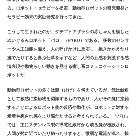
る、ロボット・セラピーを提案、動物型ロボットの研究開発と
セラピー効果の実証研究を行ってきた。
こうして生まれたのが、タテゴトアザラシの赤ちゃんを模した
ぬいぐるみロボット「パロ」（PARO）である。 多数のセンサ
ーや人工知能を備え、人の呼びかけに反応し、抱きかかえたり
撫でたりすると喜ぶ仕草を示すなど、人間の五感を刺激する感
情表現や動物らしい動きを見せる癒し系コミュニケーションロ
ボットだ。
動物型ロボットの多くは髭（ひげ）を備えているが、髭は触角
として敏感に接触物を認識するものであり、人がその髭に接触
することによるロボット側の反応や動作が、ロボットに対する
愛着や癒され感をより際だたせると考えられている。 「パロ」
では、主にステンレス製の導電性線材から成る髭が植設され、
人間が髭に近づいたり触ったりすると、微弱な電流が流れ、接