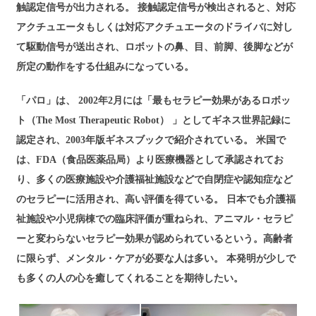
触認定信号が出力される。 接触認定信号が検出されると、対応
アクチュエータもしくは対応アクチュエータのドライバに対し
て駆動信号が送出され、ロボットの鼻、目、前脚、後脚などが
所定の動作をする仕組みになっている。
「パロ」は、 2002年2月には「最もセラピー効果があるロボッ
ト（The Most Therapeutic Robot） 」としてギネス世界記録に
認定され、2003年版ギネスブックで紹介されている。 米国で
は、FDA（食品医薬品局）より医療機器として承認されてお
り、多くの医療施設や介護福祉施設などで自閉症や認知症など
のセラピーに活用され、高い評価を得ている。 日本でも介護福
祉施設や小児病棟での臨床評価が重ねられ、アニマル・セラピ
ーと変わらないセラピー効果が認められているという。高齢者
に限らず、メンタル・ケアが必要な人は多い。 本発明が少しで
も多くの人の心を癒してくれることを期待したい。