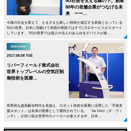
5G社会を支える縁の下。創業
80年の老舗企業がつなげる未
来 ーー…
今後の社会を変えて、さまざまな新しい技術が成立する前提となっている
5Gの世界。日本に先駆けて米国や韓国ではすでに5Ｇサービスがスタート
しています。 5Gの世界では個人や法人のあらゆるデバイスが接…
Interview
2017.08.08 TUE
リバーフィールド株式会社
世界トップレベルの空気圧制
御技術を医療…
世界的な超高齢化時代を見据え、ロボット技術を医療に活用した「手術支
援ロボット」は未来の医療として期待されている。 「da Vinci（ダ・ヴィ
ンチ）」が切り拓き世界中のメーカーが参入する中、日本…