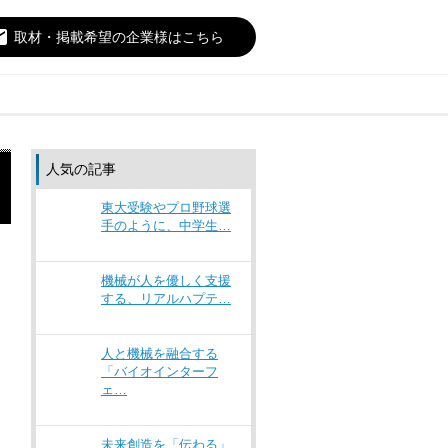
il
取材・掲載希望の企業様はこちら
人気の記事
東大受験やプロ野球選
手のように、中学生…
機械が人を優しく支援
する、リアルハプテ…
人と機械を融合する
「バイオインターフ
ェ…
未来創造を「伝わる」