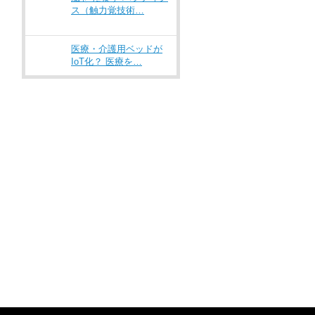
ス（触力覚技術…
医療・介護用ベッドが
IoT化？ 医療を…