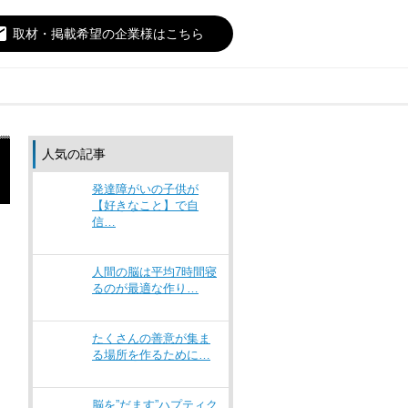
il
取材・掲載希望の企業様はこちら
人気の記事
発達障がいの子供が
【好きなこと】で自
信…
人間の脳は平均7時間寝
るのが最適な作り…
たくさんの善意が集ま
る場所を作るために…
脳を”だます”ハプティク