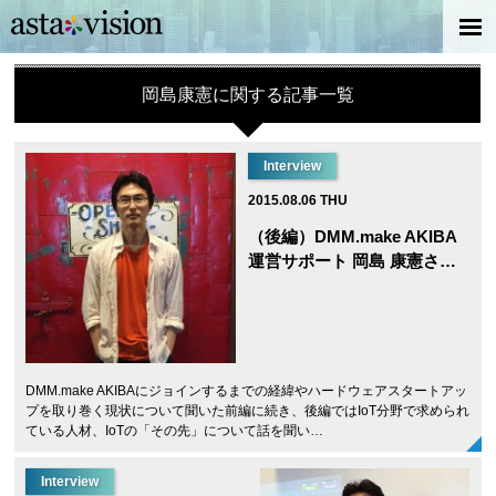
岡島康憲に関する記事一覧
Interview
2015.08.06 THU
（後編）DMM.make AKIBA
運営サポート 岡島 康憲さ…
DMM.make AKIBAにジョインするまでの経緯やハードウェアスタートアッ
プを取り巻く現状について聞いた前編に続き、後編ではIoT分野で求められ
ている人材、IoTの「その先」について話を聞い…
Interview