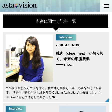
畜産に関する記事一覧
Interview
2018.04.16 MON
純肉（cleanmeat）が切り拓
く、未来の細胞農業
――sho…
牛の筋肉細胞から牛肉を作る、牧草地も飼料も不要。必要なのは「培養
液」 世界中で研究が進む細胞農業(Cellular Agriculture)の分野において、
2014年に有志団体として始まったsh…
Interview