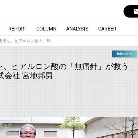
ema
REPORT
COLUMN
ANALYSIS
CAREER
患者を、ヒアルロン酸の「無…
Interview
を、ヒアルロン酸の「無痛針」が救う
式会社 宮地邦男