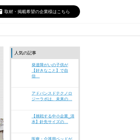
il
取材・掲載希望の企業様はこちら
人気の記事
発達障がいの子供が
【好きなこと】で自
信…
アドバンスドテクノロ
ジーラボは、未来の…
【挑戦する中小企業_清
水】針先サイズの…
医療・介護用ベッドが