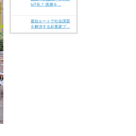
IoT化？ 医療を…
最短ルートで社会課題
を解決する起業家プ…