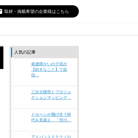
il
取材・掲載希望の企業様はこちら
人気の記事
発達障がいの子供が
【好きなこと】で自
信…
三次元模型とプロジェ
クションマッピング…
ドローンが飛び交う時
代を見据え、「空の…
アドバンスドテクノロ